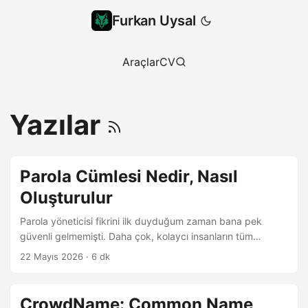
Furkan Uysal
Ara
Araçlar
CV
Yazılar
Parola Cümlesi Nedir, Nasıl
Oluşturulur
Parola yöneticisi fikrini ilk duyduğum zaman bana pek
güvenli gelmemişti. Daha çok, kolaycı insanların tüm
parolalarını yazdığı bir not defteri gibi bir şey olduğunu
22 Mayıs 2026
·
6 dk
sandım. Araştırdıkça, belirli kurallara uyduğunuz sürece
parola yöneticilerinin aslında çok pratik ve bir o kadar da
güvenli olduğunu fark ettim. Bunun hakkında daha önce bir
CrowdName: Common Name