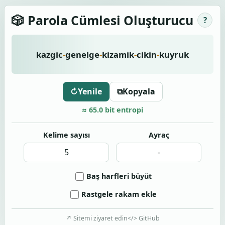
Parola Cümlesi Oluşturucu
🎲
?
Üretilen parola cümlesi
k
a
z
g
i
c
-
g
e
n
e
l
g
e
-
k
i
z
a
m
i
k
-
c
i
k
i
n
-
k
u
y
r
u
k
↻
Yenile
⧉
Kopyala
≈ 65.0 bit entropi
Kelime sayısı
Ayraç
Baş harfleri büyüt
Rastgele rakam ekle
↗
Sitemi ziyaret edin
</>
GitHub